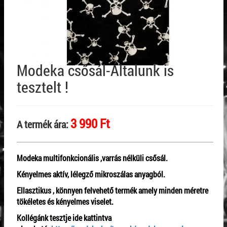
Modeka csősál-Általunk is
tesztelt !
3 990 Ft
A termék ára:
Modeka multifonkcionális ,varrás nélküli csősál.
Kényelmes aktív, lélegző mikroszálas anyagból.
Ellasztikus , könnyen felvehető termék amely minden méretre
tökéletes és kényelmes viselet.
Kollégánk tesztje ide kattintva