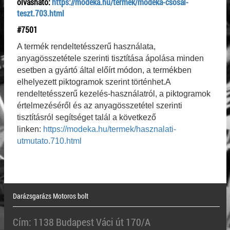
olvasható:
https://modeka.hu/termek/modeka-csosal-
teszt.703.html
#7501
A termék rendeltetésszerű használata,
anyagösszetétele szerinti tisztítása ápolása minden
esetben a gyártó által előírt módon, a termékben
elhelyezett piktogramok szerint történhet.A
rendeltetésszerű kezelés-használatról, a piktogramok
értelmezéséről és az anyagösszetétel szerinti
tisztításról segítséget talál a következő
linken:
https://modeka.hu/termek/hasznalati-
utmutato.710.html
Darázsgarázs Motoros bolt
Cím: 1138 Budapest Váci út 170/A