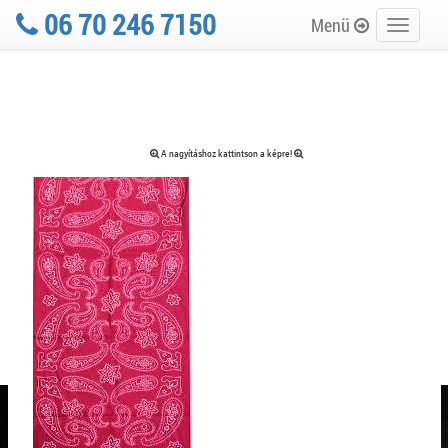
06 70 246 7150
Menü
Toggle
navigati
A nagyításhoz kattintson a képre!