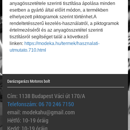
anyagösszetétele szerinti tisztítása ápolása minden
esetben a gyártó által előírt módon, a termékben
elhelyezett piktogramok szerint történhet.A
rendeltetésszerű kezelés-használatról, a piktogramok
értelmezéséről és az anyagösszetétel szerinti
tisztításról segítséget talál a következő
linken:
https://modeka.hu/termek/hasznalati-
utmutato.710.html
Darázsgarázs Motoros bolt
Cím: 1138 Budapest Váci út 170/A
Telefonszám: 06 70 246 7150
email: modekahu@gmail.com
Hétfő: 10-19 óráig
Kedd: 10-19 óráig