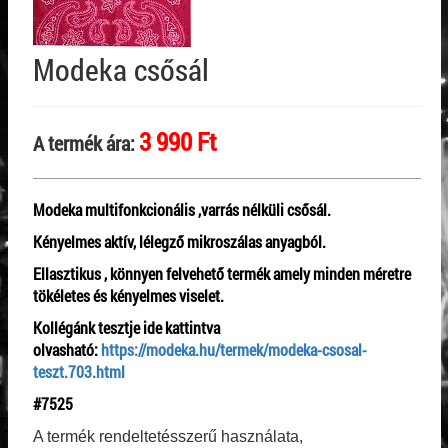
Modeka csősál
3 990 Ft
A termék ára:
Modeka multifonkcionális ,varrás nélküli csősál.
Kényelmes aktív, lélegző mikroszálas anyagból.
Ellasztikus , könnyen felvehető termék amely minden méretre
tökéletes és kényelmes viselet.
Kollégánk tesztje ide kattintva
olvasható:
https://modeka.hu/termek/modeka-csosal-
teszt.703.html
#7525
A termék rendeltetésszerű használata,