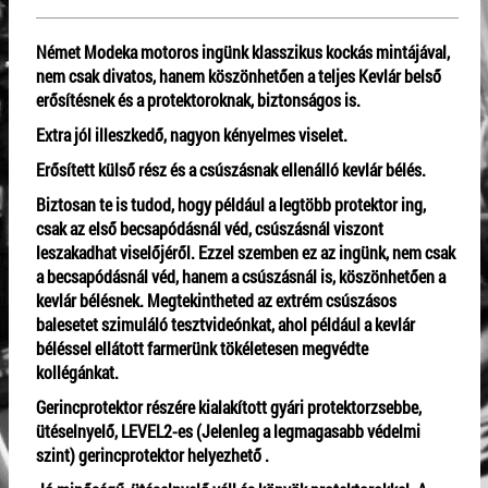
Német Modeka motoros ingünk klasszikus kockás mintájával,
nem csak divatos, hanem köszönhetően a teljes Kevlár belső
erősítésnek és a protektoroknak, biztonságos is.
Extra jól illeszkedő, nagyon kényelmes viselet.
Erősített külső rész és a csúszásnak ellenálló kevlár bélés.
Biztosan te is tudod, hogy például a legtöbb protektor ing,
csak az első becsapódásnál véd, csúszásnál viszont
leszakadhat viselőjéről. Ezzel szemben ez az ingünk, nem csak
a becsapódásnál véd, hanem a csúszásnál is, köszönhetően a
kevlár bélésnek. Megtekintheted az extrém csúszásos
balesetet szimuláló tesztvideónkat, ahol például a kevlár
béléssel ellátott farmerünk tökéletesen megvédte
kollégánkat.
Gerincprotektor részére kialakított gyári protektorzsebbe,
ütéselnyelő, LEVEL2-es (Jelenleg a legmagasabb védelmi
szint) gerincprotektor helyezhető .