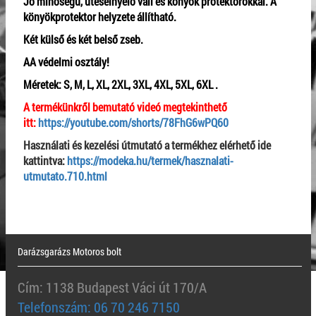
Jó minőségű, ütéselnyelő váll és könyök protektorokkal. A
könyökprotektor helyzete állítható.
Két külső és két belső zseb.
AA védelmi osztály!
Méretek: S, M, L, XL, 2XL, 3XL, 4XL, 5XL, 6XL .
A termékünkről bemutató videó megtekinthető
itt:
https://youtube.com/shorts/78FhG6wPQ60
Használati és kezelési útmutató a termékhez elérhető ide
kattintva:
https://modeka.hu/termek/hasznalati-
utmutato.710.html
Darázsgarázs Motoros bolt
Cím: 1138 Budapest Váci út 170/A
Telefonszám: 06 70 246 7150