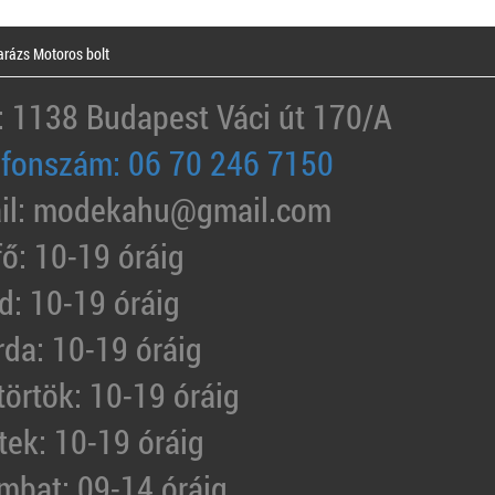
rázs Motoros bolt
: 1138 Budapest Váci út 170/A
efonszám: 06 70 246 7150
il: modekahu@gmail.com
fő: 10-19 óráig
d: 10-19 óráig
rda: 10-19 óráig
törtök: 10-19 óráig
tek: 10-19 óráig
mbat: 09-14 óráig