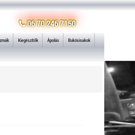
06 70 246 7150
izmák
Kiegészítők
Ápolás
Bukósisakok