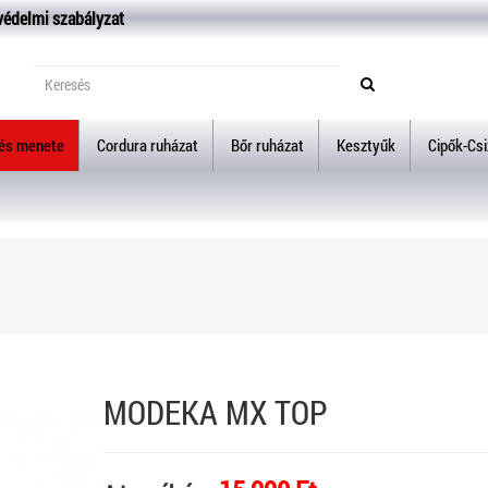
védelmi szabályzat
lés menete
Cordura ruházat
Bőr ruházat
Kesztyűk
Cipők-Cs
MODEKA MX TOP