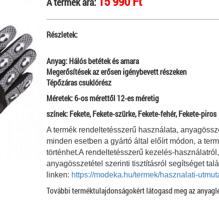
15 990 Ft
A termék ára:
Részletek:
Anyag: Hálós betétek és amara
Megerősítések az erősen igénybevett részeken
Tépőzáras csuklórész
Méretek: 6-os mérettől 12-es méretig
színek: Fekete, Fekete-szürke, Fekete-fehér, Fekete-piros
A termék rendeltetésszerű használata, anyagösszet
minden esetben a gyártó által előírt módon, a ter
történhet.A rendeltetésszerű kezelés-használatról
anyagösszetétel szerinti tisztításról segítséget tal
linken:
https://modeka.hu/termek/hasznalati-utmut
További terméktulajdonságokért látogasd meg az anyagl