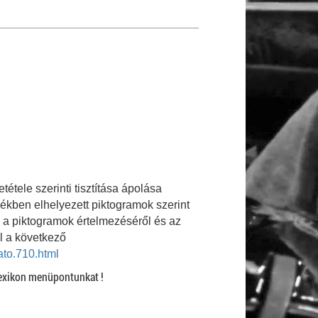
étele szerinti tisztítása ápolása
mékben elhelyezett piktogramok szerint
, a piktogramok értelmezéséről és az
ál a következő
ato.710.html
exikon menüpontunkat !