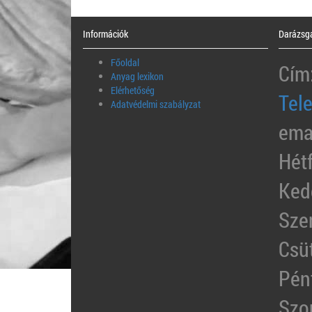
Információk
Darázsga
Főoldal
Cím
Anyag lexikon
Elérhetőség
Tel
Adatvédelmi szabályzat
ema
Hét
Ked
Sze
Csü
Pén
Szo