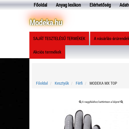
Főoldal
Anyag lexikon
Elérhetőség
Adat
Modeka.hu
SAJÁT TESZTELÉSŰ TERMÉKEK
A vásárlás-árúrende
Akciós termékek
Főoldal
Kesztyűk
Férfi
MODEKA MX TOP
A nagyításhoz kattintson a képre!