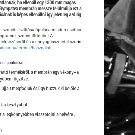
atlannak, ha ellenáll egy 1300 mm magas
a Sympatex membrán messze felülmúlja ezt a
ak is képes ellenállni így jelenleg a világ
 szerinti tisztítása ápolása minden esetben
togramok szerint történhet.A
rtelmezéséről és az anyagösszetétel szerinti
odeka.hu/termek/hasznalati-
menüpontunkat !
ártó termékéről, a membrán egy vékony--a
tyűben rögzítve.
ujjait megfogjuk és úgy húzzuk ki belőle a
k a kesztyűből.
t a legkönnyebben visszatolni a helyére ,
lő.