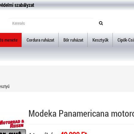
védelmi szabályzat
lés menete
Cordura ruházat
Bőr ruházat
Kesztyűk
Cipők-Cs
esztyű
Modeka Panamericana motoro