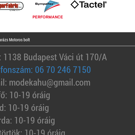
rázs Motoros bolt
: 1138 Budapest Váci út 170/A
efonszám: 06 70 246 7150
il: modekahu@gmail.com
fő: 10-19 óráig
d: 10-19 óráig
rda: 10-19 óráig
törtök: 10-19 óráig