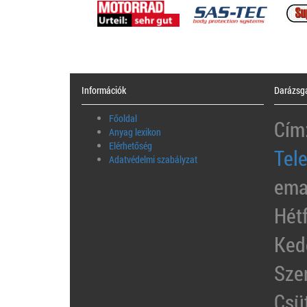
Információk
Darázsga
Főoldal
Cím
Anyag lexikon
Elérhetőség
Tel
Adatvédelmi szabályzat
ema
Hét
Ked
Sze
Csü