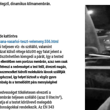
lélegző, dinamikus klímamembrán.
de kattintva
ana-vasarloi-teszt-velemeny.556.html
teljesen víz- és szélálló, valamint
zat külső rétege között egy falat jelent a
zönhetően kiengedi a párát, így a tested
 ellentétben nem porózus membrán, azaz nem csak
elveszi a nedvességet a test felől, átvezeti magán,
raszemcséket hidrofil molekuláris láncok szállítják
duzzad, így helyet biztosít a vízgőz gyors
nbség és a termelődött pára mennyiségével
edvességet tökéletesen elvezeti a
membrán teljesen szélálló
(azaz 0 liter/m²)
,
atja el a testet körülvevő melegebb
ajdonságokkal rendelkezik. Az EN 343