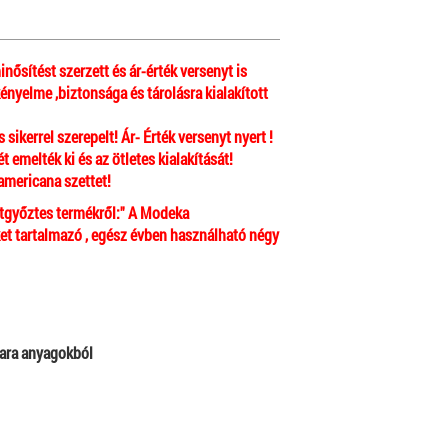
sítést szerzett és ár-érték versenyt is
nyelme ,biztonsága és tárolásra kialakított
ikerrel szerepelt! Ár- Érték versenyt nyert !
emelték ki és az ötletes kialakítását!
americana szettet!
ztgyőztes termékről:" A Modeka
ket tartalmazó , egész évben használható négy
mara anyagokból