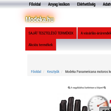
Főoldal
Anyag lexikon
Elérhetőség
Adat
Modeka.hu
SAJÁT TESZTELÉSŰ TERMÉKEK
A vásárlás-árúrende
Akciós termékek
Főoldal
Kesztyűk
Modeka Panamericana motoros k
A nagyításhoz kattintson a képre!