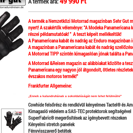
49 990 Ft
A termék ára:
A termék a Nemzetközi Motorrad magazinban Sehr Gut minő
nyert! A szakértők véleménye: "A Modeka Panamericana ké
részei példamutatóak! " A teszt képeit mellékeltük!
A Panamericana kabát és nadrág az Enduro magazinban is s
A magazinban a Panamericana kabát és nadrág szellőzését 
A Motorrad TIPP szintén kimagaslóan jónak találta a Pan
A Motorrad &Reisen magazin az alábbiakat közölte a tes
Panamericana egy nagyon jól átgondolt, ötletes részlete
évszakos motoros termék!"
Frankfurter Allgemeine:
„Ennek a kalandruhának a sokoldalúságát nem lehet felülmúlni"
Cowhide felsőrész és rendkívül kényelmes Tactel® és A
Kimagasló védelem a SAS-TEC protektorok segítségével
SuperFabric® megerősítések az igénybevett részeken
Kényelmi stretch panelek
Fényvisszaverő betétek