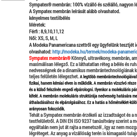
Sympatex® membrán: 100% vízálló és szélálló, nagyon 
A Sympatex membrán leírását alább olvashatod.
kényelmes textilbélés
Méretek:
Férfi : 8,9,10,11,12
Női: XS, S, M, L
A Modeka Panamericana szettről egy ügyfelünk tesztjét i
olvashatod:
http://modeka.hu/termek/modeka-panameric
Sympatex membrán®
Könnyű, ultravékony, membrán, ami 
maximálisan lélegző. Ez a láthatatlan réteg a bélés és ruhá
nedvességnek de a dinamikus membrántechnológiának kös
teljes felületén lélegezhet.
A legtöbb membrántechnológiával
fizikai, hanem kémiai elven is működik. A membrán vízszívó része f
és a külső felszínén engedi elpárologni. Ilyenkor a molekuláris pá
kifelé. A membrán molekuláris struktúrája nedvesség hatására meg
áthaladásához és elpárolgásához. Ez a hatás a hőmérséklet-külö
arányosan fokozódik.
Tehát a Sympatex membrán érzékeli az izzadtságot és a n
testfelületről. A DIN EN ISO 9237 tanúsítvány szerint a 
egyáltalán nem jut át rajta a menetszél , így az nem mozg
légréteget. Az anyag a vízállóság terén is kimagasló tul