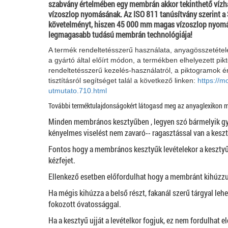
szabvány értelmében egy membrán akkor tekinthető vízh
vízoszlop nyomásának. Az ISO 811 tanúsítvány szerint 
követelményt, hiszen 45 000 mm magas vízoszlop nyomásán
legmagasabb tudású membrán technológiája!
A termék rendeltetésszerű használata, anyagösszetétele
a gyártó által előírt módon, a termékben elhelyezett pik
rendeltetésszerű kezelés-használatról, a piktogramok é
tisztításról segítséget talál a következő linken:
https://m
utmutato.710.html
További terméktulajdonságokért látogasd meg az anyaglexikon 
Minden membrános kesztyűben , legyen szó bármelyik gy
kényelmes viselést nem zavaró-- ragasztással van a kesz
Fontos hogy a membrános kesztyűk levételekor a kesztyű 
kézfejet.
Ellenkező esetben előfordulhat hogy a membránt kihúzzu
Ha mégis kihúzza a belső részt, fakanál szerű tárgyal lehe
fokozott óvatossággal.
Ha a kesztyű ujját a levételkor fogjuk, ez nem fordulhat e