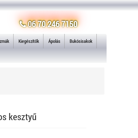
06 70 246 7150
izmák
Kiegészítők
Ápolás
Bukósisakok
s kesztyű