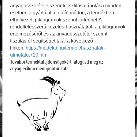
anyagösszetétele szerinti tisztítása ápolása minden
esetben a gyártó által előírt módon, a termékben
elhelyezett piktogramok szerint történhet.A
rendeltetésszerű kezelés-használatról, a piktogramok
értelmezéséről és az anyagösszetétel szerinti
tisztításról segítséget talál a következő
linken:
https://modeka.hu/termek/hasznalati-
utmutato.710.html
További terméktulajdonságokért látogasd meg az
anyaglexikon menüpontunkat !