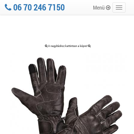
06 70 246 7150
Menü
Toggle
navigati
A nagyításhoz kattintson a képre!