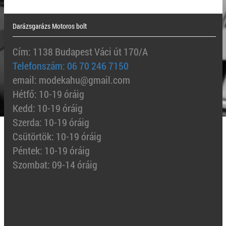
Darázsgarázs Motoros bolt
Cím: 1138 Budapest Váci út 170/A
Telefonszám: 06 70 246 7150
email: modekahu@gmail.com
Hétfő: 10-19 óráig
Kedd: 10-19 óráig
Szerda: 10-19 óráig
Csütörtök: 10-19 óráig
Péntek: 10-19 óráig
Szombat: 09-14 óráig